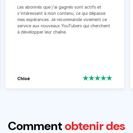
 abonnés que j'ai gagnés sont actifs et
Leur équ
ntéressent à mon contenu, ce qui dépasse
personna
 espérances. Je recommande vivement ce
titres, 
vice aux nouveaux YouTubers qui cherchent
vidéos. D
velopper leur chaîne.
constat
de déco
vues.
oé
Lucas
Comment
obtenir des