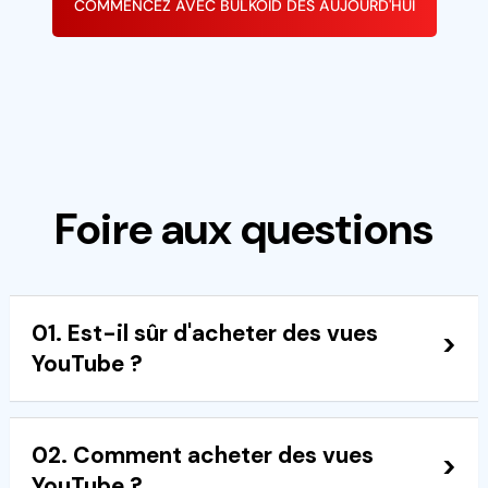
COMMENCEZ AVEC BULKOID DÈS AUJOURD'HUI
Foire aux questions
01. Est-il sûr d'acheter des vues
YouTube ?
Absolument ! Les vues YouTube que vous
02. Comment acheter des vues
recevrez de Bulkoid proviennent de comptes
YouTube ?
réels, ce qui signifie que la plateforme ne