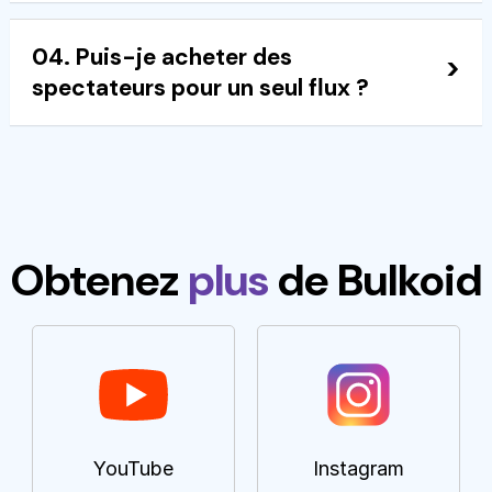
Absolument. Nous utilisons uniquement des
04. Puis-je acheter des
méthodes légitimes pour attirer de véritables
spectateurs pour un seul flux ?
spectateurs qui sont réellement intéressés par
votre contenu.
Oui, nous proposons des forfaits flexibles adaptés
à des événements ponctuels ou à des plans de
croissance continue.
Obtenez
plus
de Bulkoid
YouTube
Instagram