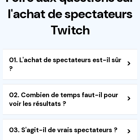
l'achat de spectateurs
Twitch
01. L'achat de spectateurs est-il sûr
?
Oui, lorsque vous travaillez avec des fournisseurs
02. Combien de temps faut-il pour
éthiques comme Bulkoid, qui respectent les
voir les résultats ?
directives de Twitch, c'est sûr et efficace.
Vous commencerez à constater une
03. S'agit-il de vrais spectateurs ?
augmentation de l'audience dès le tout premier
stream après le lancement de votre campagne.