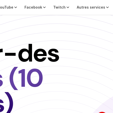
YouTube
Facebook
Twitch
Autres services
r-des
 (10
s)