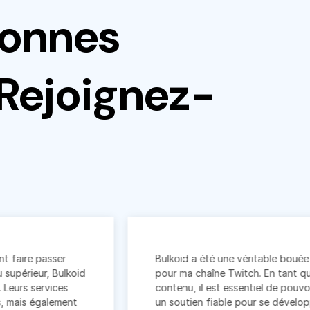
onnes
 Rejoignez-
sser
Bulkoid a été une véritable bouée de sauve
, Bulkoid
pour ma chaîne Twitch. En tant que créateu
vices
contenu, il est essentiel de pouvoir compter
lement
un soutien fiable pour se développer, et c'e