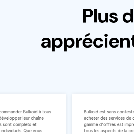
Plus 
apprécient
 Bulkoid à tous
Bulkoid est sans conteste le meilleu
 leur chaîne
acheter des services de croissance 
plets et
gamme d'offres est impressionnant
s. Que vous
tous les aspects de la croissance d