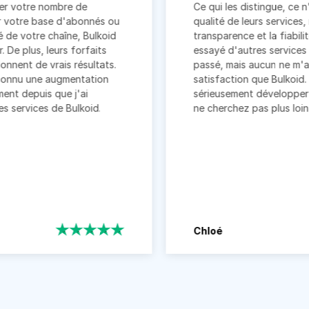
ombre de
Ce qui les distingue, ce n'est pas s
ase d'abonnés ou
qualité de leurs services, mais aussi 
e chaîne, Bulkoid
transparence et la fiabilité qu'ils off
leurs forfaits
essayé d'autres services similaires 
rais résultats.
passé, mais aucun ne m'a donné au
 augmentation
satisfaction que Bulkoid. Si vous s
 que j'ai
sérieusement développer votre chaî
 de Bulkoid.
ne cherchez pas plus loin que Bulkoi
Chloé