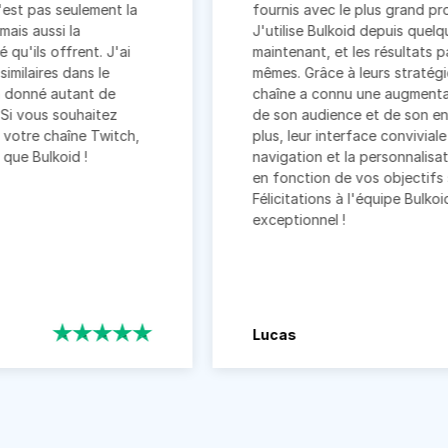
eulement la
fournis avec le plus grand professionna
la
J'utilise Bulkoid depuis quelques mois
rent. J'ai
maintenant, et les résultats parlent d'e
dans le
mêmes. Grâce à leurs stratégies ciblées
tant de
chaîne a connu une augmentation signif
ouhaitez
de son audience et de son engagement
ne Twitch,
plus, leur interface conviviale facilite la
d !
navigation et la personnalisation des se
en fonction de vos objectifs spécifique
Félicitations à l'équipe Bulkoid pour son 
exceptionnel !
Lucas