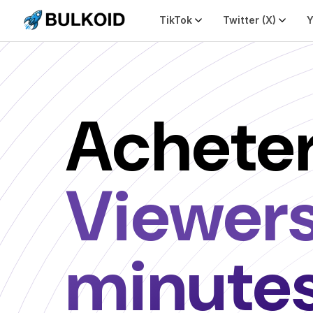
TikTok
Twitter (X)
Achete
Viewers
minute