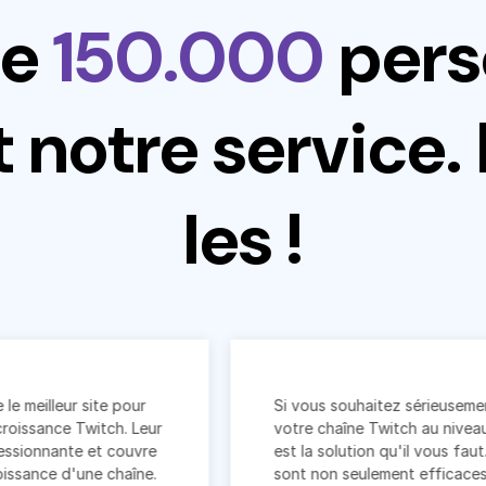
de
150.000
pers
 notre service.
les !
r site pour
Si vous souhaitez sérieusement faire pa
Twitch. Leur
votre chaîne Twitch au niveau supérieur
e et couvre
est la solution qu'il vous faut. Leurs ser
'une chaîne.
sont non seulement efficaces, mais éga