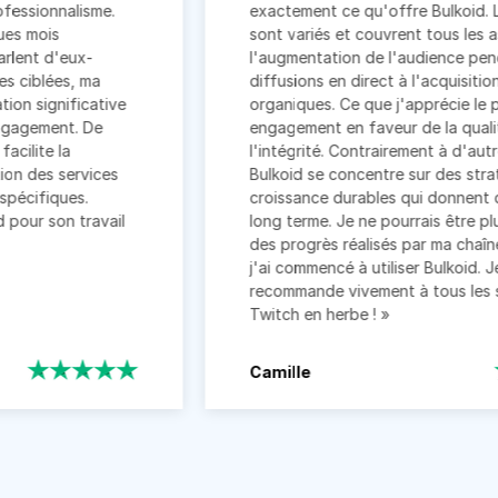
lisme.
exactement ce qu'offre Bulkoid. Leurs servi
sont variés et couvrent tous les aspects, de
ux-
l'augmentation de l'audience pendant les
, ma
diffusions en direct à l'acquisition d'abonn
icative
organiques. Ce que j'apprécie le plus, c'est 
. De
engagement en faveur de la qualité et de
l'intégrité. Contrairement à d'autres service
rvices
Bulkoid se concentre sur des stratégies de
s.
croissance durables qui donnent des résulta
travail
long terme. Je ne pourrais être plus satisfait
des progrès réalisés par ma chaîne depuis q
j'ai commencé à utiliser Bulkoid. Je le
recommande vivement à tous les streamers
Twitch en herbe ! »
Camille